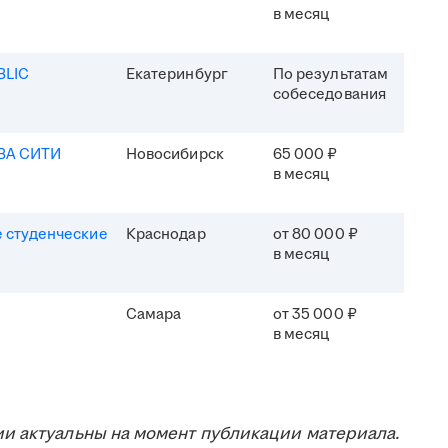
в месяц
BLIC
Екатеринбург
По результатам
собеседования
ВА СИТИ
Новосибирск
65 000 ₽
в месяц
 студенческие
Краснодар
от 80 000 ₽
в месяц
Самара
от 35 000 ₽
в месяц
и актуальны на момент публикации материала.