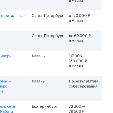
в месяц
строительные
Санкт-Петербург
от 70 000 ₽
в месяц
Санкт-Петербург
до 60 000 ₽
в месяц
ливери
Казань
117 000 —
130 000 ₽
в месяц
комы —
Казань
По результатам
бюро
собеседования
ий
ль, сеть
Екатеринбург
72 300 —
 Работа
79 500 ₽