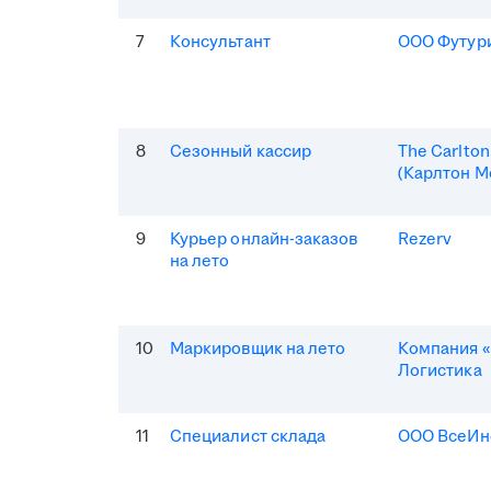
7
Консультант
ООО Футур
8
Сезонный кассир
The Carlto
(Карлтон М
9
Курьер онлайн-заказов
Rezerv
на лето
10
Маркировщик на лето
Компания «
Логистика
11
Специалист склада
ООО ВсеИн