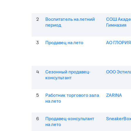
2
Воспитатель на летний
СОШ Акаде
период
Гимназия
3
Продавец на лето
АО ГЛОРИ
4
Сезонный продавец-
ООО Эстила
консультант
5
Работник торгового зала
ZARINA
на лето
6
Продавец-консультант
SneakerBo
на лето