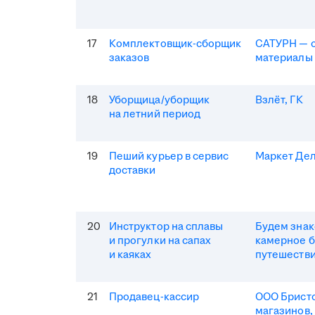
17
Комплектовщик-сборщик
САТУРН — 
заказов
материалы
18
Уборщица/уборщик
Взлёт, ГК
на летний период
19
Пеший курьер в сервис
Маркет Де
доставки
20
Инструктор на сплавы
Будем зна
и прогулки на сапах
камерное 
и каяках
путешеств
21
Продавец-кассир
ООО Бристо
магазинов,