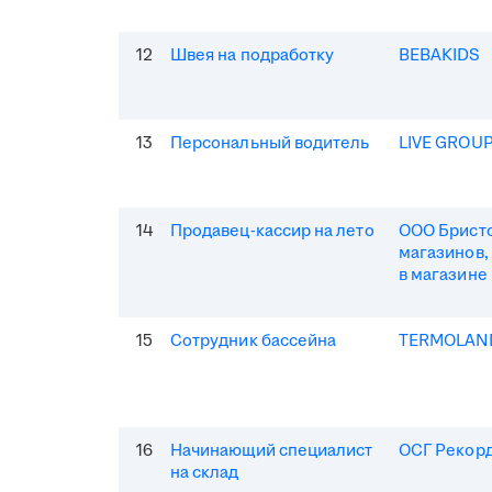
12
Швея на подработку
BEBAKIDS
13
Персональный водитель
LIVE GROU
14
Продавец-кассир на лето
ООО Бристо
магазинов,
в магазине
15
Сотрудник бассейна
TERMOLAN
16
Начинающий специалист
ОСГ Рекор
на склад