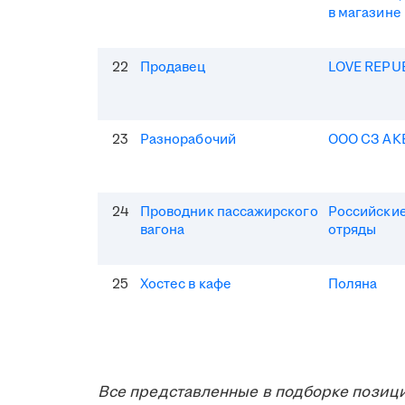
в магазине
22
Продавец
LOVE REPU
23
Разнорабочий
ООО СЗ АК
24
Проводник пассажирского
Российские
вагона
отряды
25
Хостес в кафе
Поляна
Все представленные в подборке позици