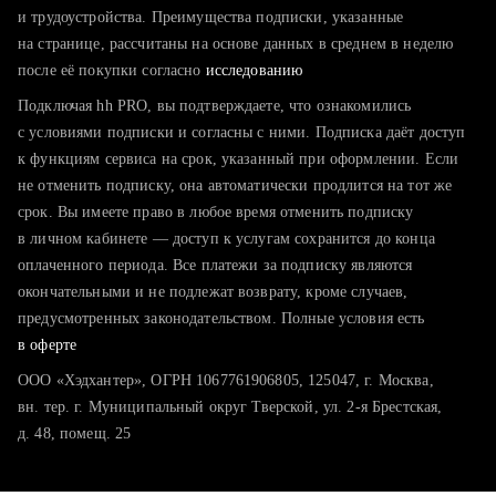
тратите много времени на поиск и вручную поднимаете
и трудоустройства. Преимущества подписки, указанные
резюме
на странице, рассчитаны на основе данных в среднем в неделю
после её покупки согласно
хотите сравнить себя с конкурентами и оценить шансы
исследованию
Подключая hh PRO, вы подтверждаете, что ознакомились
с условиями подписки и согласны с ними. Подписка даёт доступ
к функциям сервиса на срок, указанный при оформлении. Если
не отменить подписку, она автоматически продлится на тот же
срок. Вы имеете право в любое время отменить подписку
в личном кабинете — доступ к услугам сохранится до конца
оплаченного периода. Все платежи за подписку являются
окончательными и не подлежат возврату, кроме случаев,
предусмотренных законодательством. Полные условия есть
в оферте
ООО «Хэдхантер», ОГРН 1067761906805, 125047, г. Москва,
вн. тер. г. Муниципальный округ Тверской, ул. 2-я Брестская,
д. 48, помещ. 25